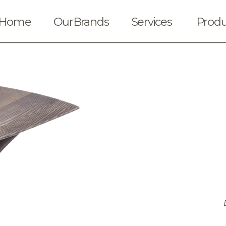
Home
OurBrands
Services
Produ
Solicitar cotización
Ubica nuestras t