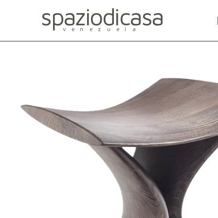
spaziodicasa
venezuela