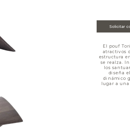
El pouf Tor
atractivos 
estructura e
se realza. I
los santuar
diseña e
dinámico gr
lugar a una