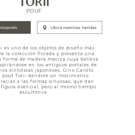
TORII
POUF
ii es uno de los objetos de diseño más 
de la colección Porada y presenta una 
n forma de madera maciza cuya belleza 
nspirándose en los antiguos portales de 
ios sintoístas japoneses, Gino Carollo 
l pouf Torii dándole un movimiento 
acias a las formas sinuosas, que dan 
 figura esencial, pero al mismo tiempo 
escultórica.