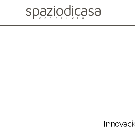
spaziodicasa
venezuela
Innovació