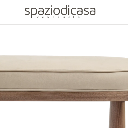
spaziodicasa
venezuela