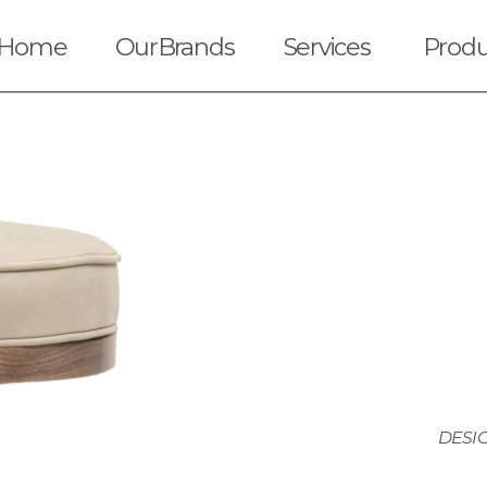
Home
OurBrands
Services
Produ
DESI
Solicitar cotización
Ubica nuestras t