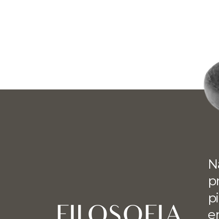
IconicPiec
s
N
pr
p
FILOSOFIA
en