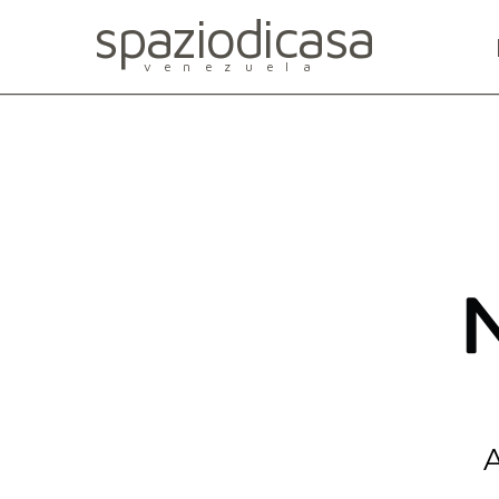
spaziodicasa
venezuela
A