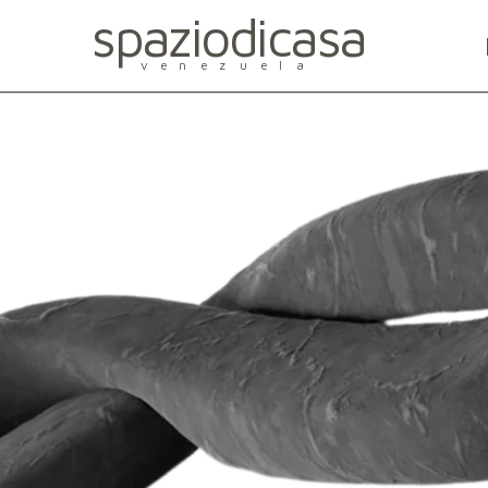
spaziodicasa
venezuela