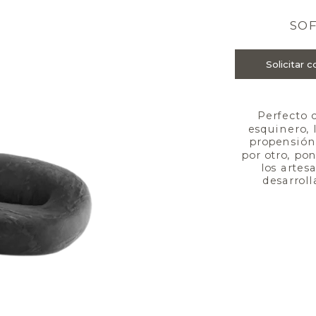
SOF
Perfecto 
esquinero, I
propensión 
por otro, po
los artes
desarroll