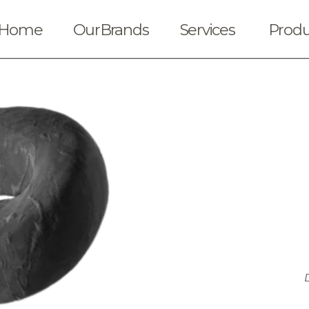
Home
OurBrands
Services
Produ
Solicitar cotización
Ubica nuestras t