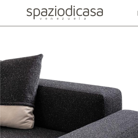
spaziodicasa
venezuela