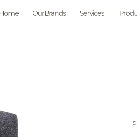
Home
OurBrands
Services
Produ
D
Solicitar cotización
Ubica nuestras t