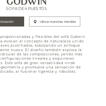
GODWIN
SOFA DE 4 PUESTOS
proporcionadas y flexibles del sofá Godwin 
sa evocan el concepto de naturaleza unido 
uaves acolchados, esbozando un enfoque 
ente nuevo. El diseño también explora la 
ndicular de las composiciones, yendo más 
 configuraciones lineales y esquineras 
s. Este sofá de gran versatilidad rinde 
 geometría y promueve una sensación de 
sticado, al fusionar ligereza y robustez.