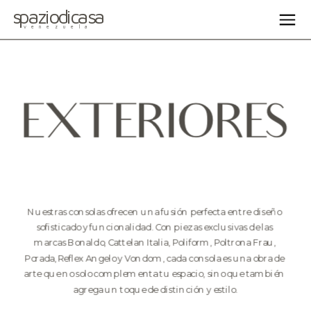
spaziodicasa
venezuela
EXTERIORES
Nuestras consolas ofrecen una fusión perfecta entre diseño 
sofisticado y funcionalidad. Con piezas exclusivas de las 
marcas Bonaldo, Cattelan Italia, Poliform, Poltrona Frau, 
Porada, Reflex Angelo y Vondom, cada consola es una obra de 
arte que no solo complementa tu espacio, sino que también 
agrega un toque de distinción y estilo.