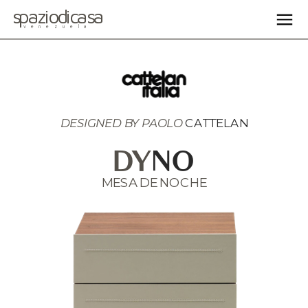
spaziodicasa
venezuela
DESIGNED BY 
PAOLO 
CATTELAN
DY
NO
MESA DE NOCHE