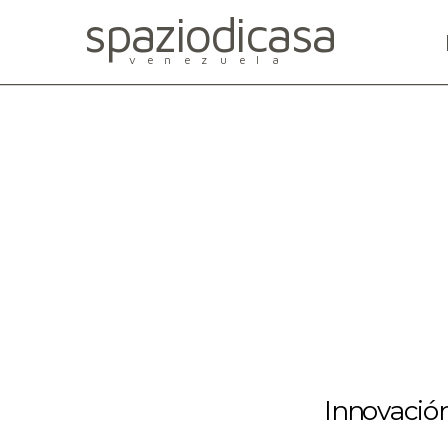
spaziodicasa
venezuela
Innovación