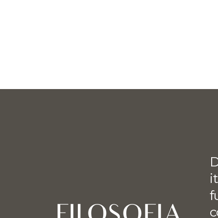
D
i
f
FILOSOFIA
c