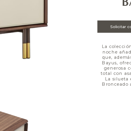
B
La colecció
noche añadi
que, además 
Bayus, ofre
generosa c
total con as
La silueta
Bronceado a