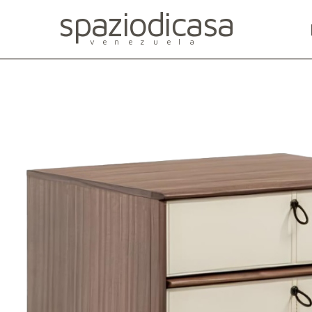
spaziodicasa
venezuela