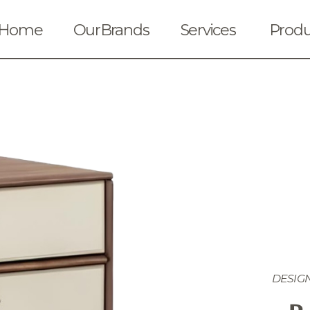
Home
OurBrands
Services
Produ
DESIGN
Solicitar cotización
Ubica nuestras t