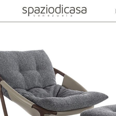
spaziodicasa
venezuela