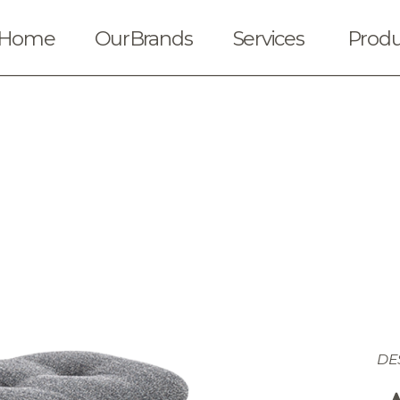
Home
OurBrands
Services
Produ
DE
Solicitar cotización
Ubica nuestras t