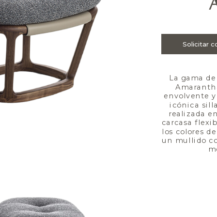
La gama de 
Amarantha,
envolvente y 
icónica sill
realizada e
carcasa flexi
los colores d
un mullido co
m